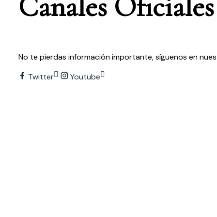
Canales
O
f
c
i
a
l
e
s
No te pierdas información importante, síguenos en nuest
Twitter
Youtube