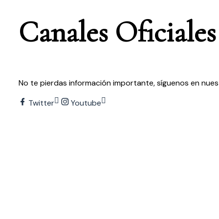
Canales
O
f
c
i
a
l
e
s
No te pierdas información importante, síguenos en nuest
Twitter
Youtube