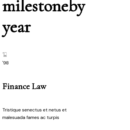
m
i
l
e
s
t
o
n
e
by
year
'98
'07
Finance Law
Criminal L
Tristique senectus et netus et
Id porta nibh venena
malesuada fames ac turpis
tincidunt