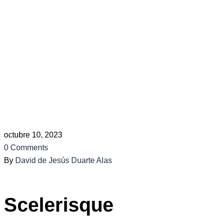
the Legal
System.
Home
Investigation
A Beginner’s Guide to Understand
the
Legal System.
octubre 10, 2023
0 Comments
By
David de Jesús Duarte Alas
Scelerisque