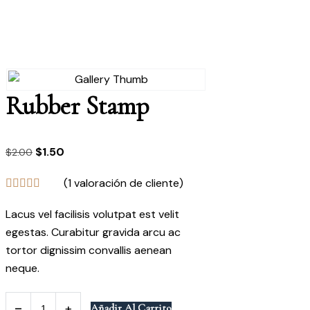
Home
Accessories
Rubber Stamp
Rubber Stamp
El
$
1.50
El
$
2.00
precio
precio
(
1
valoración de cliente)
original
actual
era:
es:
Lacus vel facilisis volutpat est velit
$2.00.
$1.50.
egestas. Curabitur gravida arcu ac
tortor dignissim convallis aenean
neque.
Rubber
Añadir Al Carrito