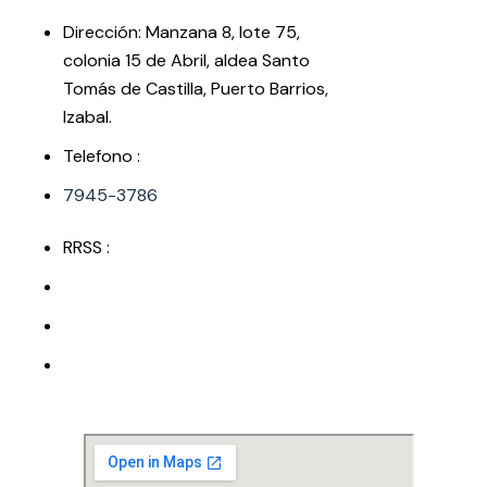
original
actual
era:
es:
Dirección: Manzana 8, lote 75,
$10.00.
$8.00.
colonia 15 de Abril, aldea Santo
Tomás de Castilla, Puerto Barrios,
Izabal.
Telefono :
7945-3786
RRSS :