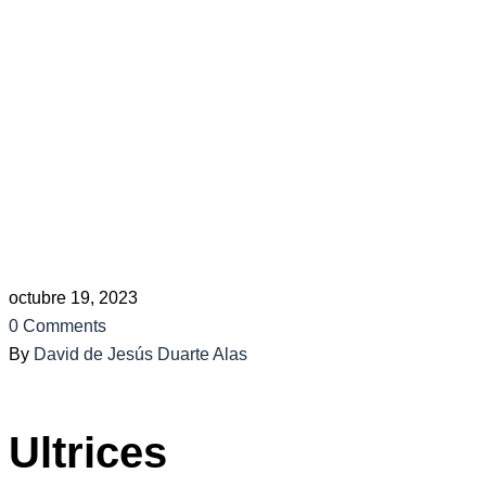
Public
Defender.
Home
Consultation
The Advantages of Using a
Public
Defender.
octubre 19, 2023
0 Comments
By
David de Jesús Duarte Alas
Ultrices