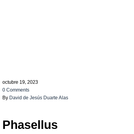
Attorney for
Your Case?
Home
Consultation
How to Select the Appropriate
Attorney for
Your Case?
octubre 19, 2023
0 Comments
By
David de Jesús Duarte Alas
Phasellus