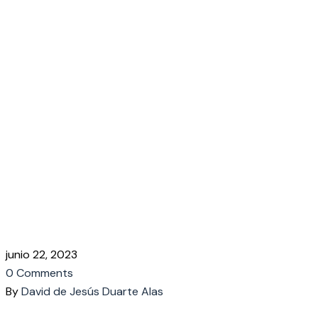
Milestones in
History.
Home
Consultation
A List of the Most Significant
Legal
Milestones in History.
junio 22, 2023
0 Comments
By
David de Jesús Duarte Alas